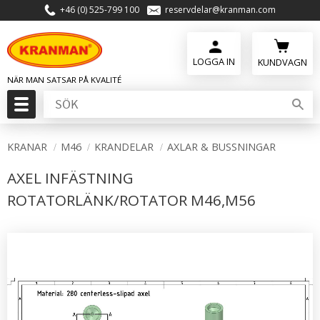
+46 (0) 525-799 100
reservdelar@kranman.com
Meny
KUNDVAGN
KRANAR
M46
KRANDELAR
AXLAR & BUSSNINGAR
AXEL INFÄSTNING
ROTATORLÄNK/ROTATOR M46,M56