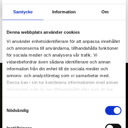
LOGGA IN FÖR ATT HANDLA
Samtycke
Information
Om
Axel infästning rotatorlänk/rotator, till M46,M56.
Denna webbplats använder cookies
Vi använder enhetsidentifierare för att anpassa innehållet
och annonserna till användarna, tillhandahålla funktioner
för sociala medier och analysera vår trafik. Vi
vidarebefordrar även sådana identifierare och annan
information från din enhet till de sociala medier och
annons- och analysföretag som vi samarbetar med.
Dessa kan i sin tur kombinera informationen med annan
OM OSS
information som du har tillhandahållit eller som de har
samlat in när du har använt deras tjänster.
Kranman AB tillverkar och säljer vagnar,
Samtyckesval
maskiner och tillbehör för fyrhjulingar,
Nödvändig
skogs- och entreprenadmaskiner. Med över
20 års erfarenhet av egen utveckling och