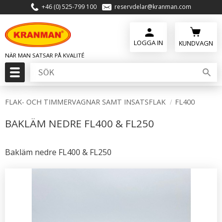
+46 (0) 525-799 100
reservdelar@kranman.com
Meny
KUNDVAGN
FLAK- OCH TIMMERVAGNAR SAMT INSATSFLAK
FL400
BAKLÄM NEDRE FL400 & FL250
Bakläm nedre FL400 & FL250