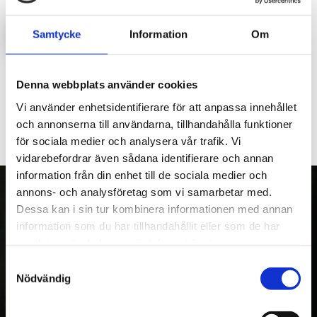
LOGGA IN FÖR ATT HANDLA
Samtycke
Information
Om
Bakläm nedre som passar FL400 & FL250
Denna webbplats använder cookies
Vi använder enhetsidentifierare för att anpassa innehållet
och annonserna till användarna, tillhandahålla funktioner
för sociala medier och analysera vår trafik. Vi
vidarebefordrar även sådana identifierare och annan
information från din enhet till de sociala medier och
annons- och analysföretag som vi samarbetar med.
Dessa kan i sin tur kombinera informationen med annan
information som du har tillhandahållit eller som de har
OM OSS
samlat in när du har använt deras tjänster.
Kranman AB tillverkar och säljer vagnar,
Samtyckesval
maskiner och tillbehör för fyrhjulingar,
Nödvändig
skogs- och entreprenadmaskiner. Med över