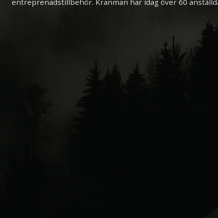
entreprenadstillbehör. Kranman har idag över 60 anställd