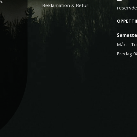
a.
Reklamation & Retur
reservd
ÖPPETTI
Semeste
Mån - To
Fredag 0