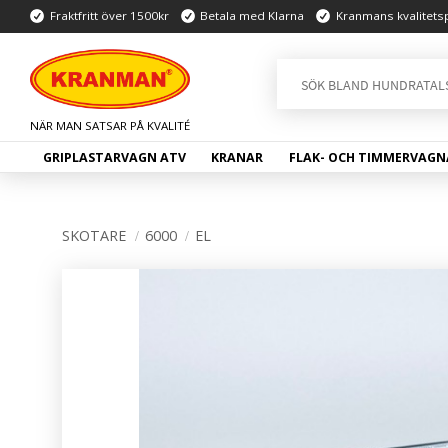
Fraktfritt över 1500kr
Betala med Klarna
Kranmans kvalitets
GRIPLASTARVAGN ATV
KRANAR
FLAK- OCH TIMMERVAGN
SKOTARE
6000
EL