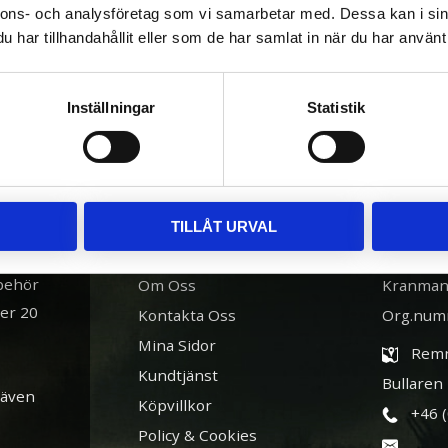
nnons- och analysföretag som vi samarbetar med. Dessa kan i sin
har tillhandahållit eller som de har samlat in när du har använt 
Inställningar
Statistik
TILLÅT URVAL
INFORMATION
BUTIK
lbehör
Om Oss
Kranman
ver 20
Kontakta Oss
Org.num
Mina Sidor
Remn
Kundtjänst
Bullaren
 även
Köpvillkor
+46 
Policy & Cookies