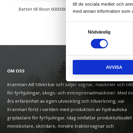
till de sociala medier och a
Batteri till Bison 6000/6000x.
med annan information som du 
Samtyckesval
Nödvändig
AVVISA
OM OSS
Kranman AB tillverkar och säljer vagnar, maskiner och til
för fyrhjulingar, skogs- och entreprenadmaskiner. Med ö
års erfarenhet av egen utveckling och tillverkning, var
Kranman först i världen med produktion av hydrauliska
griplastare för fyrhjulingar. Idag omfattar produktutbudet
miniskotare, skördare, mindre traktorvagnar och