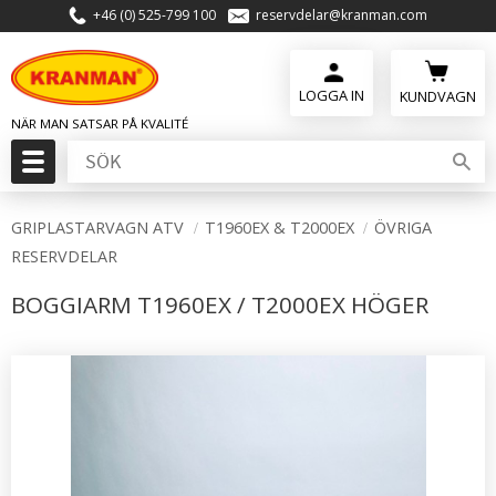
+46 (0) 525-799 100
reservdelar@kranman.com
Meny
KUNDVAGN
GRIPLASTARVAGN ATV
T1960EX & T2000EX
ÖVRIGA
RESERVDELAR
BOGGIARM T1960EX / T2000EX HÖGER