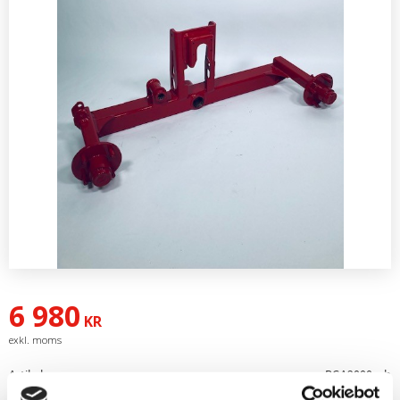
6 980
KR
Artikelnr
BGA2000exh