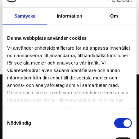
LOGGA IN FÖR ATT HANDLA
Samtycke
Information
Om
Boggiarm till T1960ex och T2000ex höger sida, 45mm axel,
4bult nav.
Denna webbplats använder cookies
Vi använder enhetsidentifierare för att anpassa innehållet
och annonserna till användarna, tillhandahålla funktioner
för sociala medier och analysera vår trafik. Vi
vidarebefordrar även sådana identifierare och annan
information från din enhet till de sociala medier och
annons- och analysföretag som vi samarbetar med.
Dessa kan i sin tur kombinera informationen med annan
information som du har tillhandahållit eller som de har
OM OSS
samlat in när du har använt deras tjänster.
Kranman AB tillverkar och säljer vagnar,
Samtyckesval
Nödvändig
maskiner och tillbehör för fyrhjulingar,
skogs- och entreprenadmaskiner. Med över