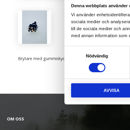
Denna webbplats använder 
Vi använder enhetsidentifierar
sociala medier och analysera 
till de sociala medier och a
med annan information som du 
Samtyckesval
Nödvändig
Brytare med gummiskydd fram+bak (on/off/on) Bison.
AVVISA
OM OSS