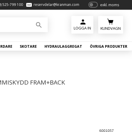
0) 525-799 100
reservdelar@kranman.com
exkl. moms
P
ri
s
e
KUNDVAGN
r
vi
ÖRDARE
SKOTARE
HYDRAULAGGREGAT
ÖVRIGA PRODUKTER
s
a
s
MMISKYDD FRAM+BACK
6001057