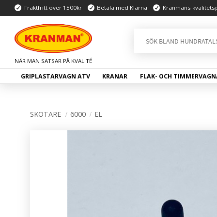
Fraktfritt över 1500kr
Betala med Klarna
Kranmans kvalitets
GRIPLASTARVAGN ATV
KRANAR
FLAK- OCH TIMMERVAGN
SKOTARE
6000
EL