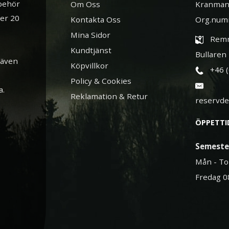
lbehör
Om Oss
Kranman
ver 20
Kontakta Oss
Org.num
Mina Sidor
Remn
Kundtjänst
Bullaren
 även
Köpvillkor
+46 
Policy & Cookies
a.
Reklamation & Retur
reservd
ÖPPETTI
Semeste
Mån - To
Fredag 0