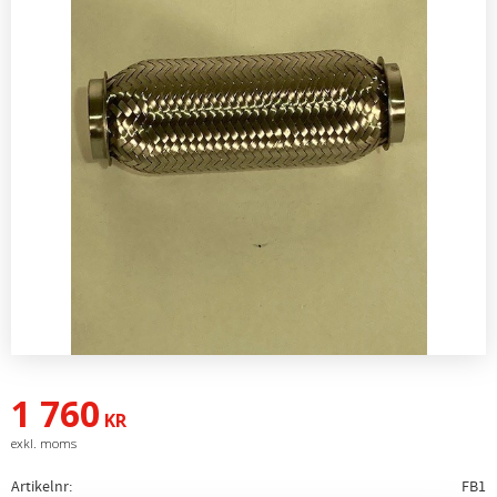
1 760
KR
Artikelnr
FB1