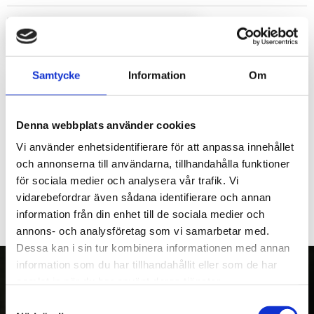
LOGGA IN FÖR ATT HANDLA
Samtycke
Information
Om
Rostfri flexbälg för avgasrör på bison, längd på denna är
200mm.
OBS!! Måste svetsas mot ljuddämparen och kräver att du kapar
Denna webbplats använder cookies
loss flänsen till v-klämman,
Vi använder enhetsidentifierare för att anpassa innehållet
och svetsar även den på den nya flexbälgen. OBS!!
och annonserna till användarna, tillhandahålla funktioner
för sociala medier och analysera vår trafik. Vi
vidarebefordrar även sådana identifierare och annan
information från din enhet till de sociala medier och
annons- och analysföretag som vi samarbetar med.
Dessa kan i sin tur kombinera informationen med annan
information som du har tillhandahållit eller som de har
samlat in när du har använt deras tjänster.
Samtyckesval
OM OSS