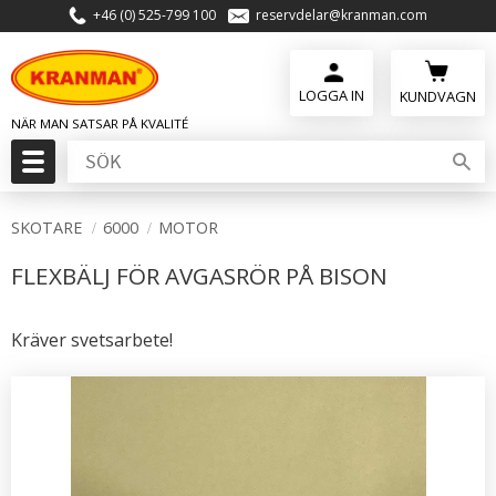
+46 (0) 525-799 100
reservdelar@kranman.com
Meny
KUNDVAGN
SKOTARE
6000
MOTOR
FLEXBÄLJ FÖR AVGASRÖR PÅ BISON
Kräver svetsarbete!