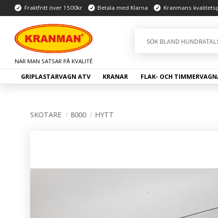
Fraktfritt över 1500kr
Betala med Klarna
Kranmans kvalitets
GRIPLASTARVAGN ATV
KRANAR
FLAK- OCH TIMMERVAGN
SKOTARE
8000
HYTT