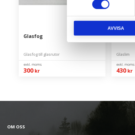
AVVISA
Glasfog
Glaslim
Glasfog till glasrutor
Glaslim
300
430
kr
kr
OM OSS