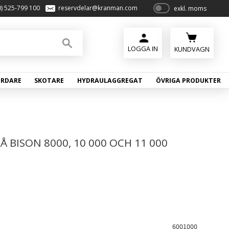
0) 525-799 100
reservdelar@kranman.com
exkl. moms
P
ri
s
e
KUNDVAGN
r
vi
ÖRDARE
SKOTARE
HYDRAULAGGREGAT
ÖVRIGA PRODUKTER
s
a
s
 BISON 8000, 10 000 OCH 11 000
6001000