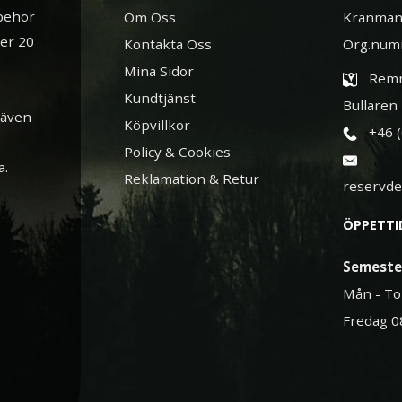
lbehör
Om Oss
Kranman
ver 20
Kontakta Oss
Org.num
Mina Sidor
Remn
Kundtjänst
Bullaren
 även
Köpvillkor
+46 
Policy & Cookies
a.
Reklamation & Retur
reservd
ÖPPETTI
Semeste
Mån - To
Fredag 0