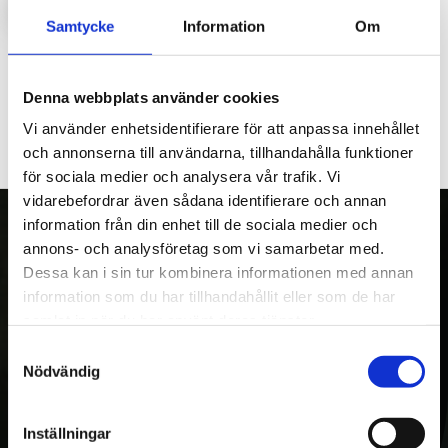
LOGGA IN FÖR ATT HANDLA
Samtycke
Information
Om
Gummidämpare M10x50x45 Jobo
Denna webbplats använder cookies
Vi använder enhetsidentifierare för att anpassa innehållet
och annonserna till användarna, tillhandahålla funktioner
för sociala medier och analysera vår trafik. Vi
vidarebefordrar även sådana identifierare och annan
information från din enhet till de sociala medier och
annons- och analysföretag som vi samarbetar med.
Dessa kan i sin tur kombinera informationen med annan
OM OSS
information som du har tillhandahållit eller som de har
Kranman AB tillverkar och säljer vagnar,
samlat in när du har använt deras tjänster.
maskiner och tillbehör för fyrhjulingar,
Samtyckesval
Nödvändig
skogs- och entreprenadmaskiner. Med över
20 års erfarenhet av egen utveckling och
tillverkning, var Kranman först i världen med
Inställningar