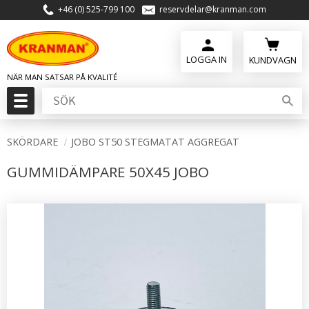
+46 (0) 525-799 100
reservdelar@kranman.com
Meny
KUNDVAGN
SKÖRDARE
JOBO ST50 STEGMATAT AGGREGAT
GUMMIDÄMPARE 50X45 JOBO