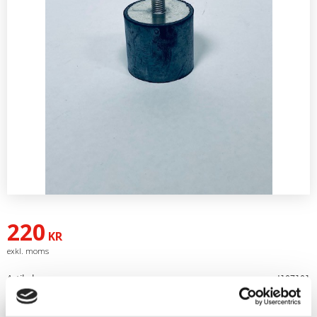
220
KR
Artikelnr
J107101