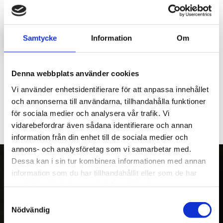
Artikelnr
1512
Samtycke
Information
Om
LOGGA IN FÖR ATT HANDLA
Gummidelen i axelkopplingen mellan motor och pump på
Denna webbplats använder cookies
hydraulaggregatet.
Vi använder enhetsidentifierare för att anpassa innehållet
och annonserna till användarna, tillhandahålla funktioner
för sociala medier och analysera vår trafik. Vi
vidarebefordrar även sådana identifierare och annan
information från din enhet till de sociala medier och
annons- och analysföretag som vi samarbetar med.
Dessa kan i sin tur kombinera informationen med annan
information som du har tillhandahållit eller som de har
samlat in när du har använt deras tjänster.
OM OSS
Samtyckesval
Kranman AB tillverkar och säljer vagnar,
Nödvändig