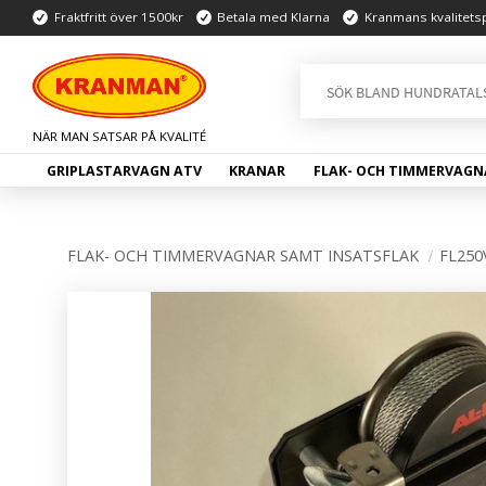
Fraktfritt över 1500kr
Betala med Klarna
Kranmans kvalitets
GRIPLASTARVAGN ATV
KRANAR
FLAK- OCH TIMMERVAGN
FLAK- OCH TIMMERVAGNAR SAMT INSATSFLAK
FL250