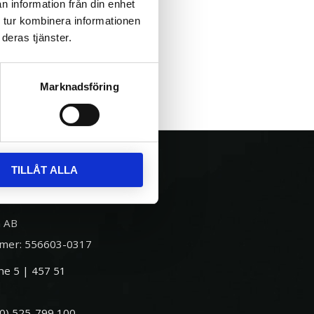
n information från din enhet
 tur kombinera informationen
deras tjänster.
Marknadsföring
TILLÅT ALLA
 AB
mer: 556603-0317
e 5 | 457 51
(0) 525-799 100