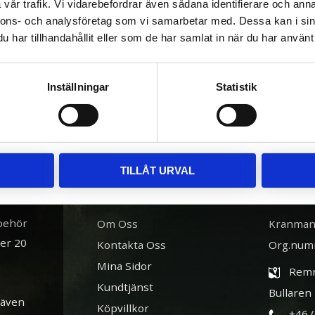
vår trafik. Vi vidarebefordrar även sådana identifierare och anna
nnons- och analysföretag som vi samarbetar med. Dessa kan i sin
har tillhandahållit eller som de har samlat in när du har använt 
l flakvagnar.
Inställningar
Statistik
TILLÅT URVAL
INFORMATION
BUTIK
lbehör
Om Oss
Kranman
ver 20
Kontakta Oss
Org.num
Mina Sidor
Remn
Kundtjänst
Bullaren
 även
Köpvillkor
+46 