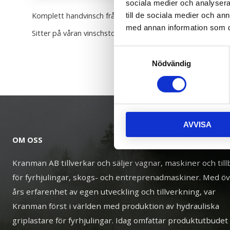
sociala medier och analysera 
Komplett handvinsch från Alko.
till de sociala medier och a
med annan information som du 
Sitter på våran vinschstolpe FL4003, som är ett tillbehör til
Samtyckesval
Nödvändig
AVVISA
OM OSS
Kranman AB tillverkar och säljer vagnar, maskiner och til
för fyrhjulingar, skogs- och entreprenadmaskiner. Med ö
års erfarenhet av egen utveckling och tillverkning, var
Kranman först i världen med produktion av hydrauliska
griplastare för fyrhjulingar. Idag omfattar produktutbudet