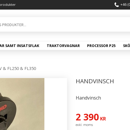
+46 (
produkter
AR SAMT INSATSFLAK
TRAKTORVAGNAR
PROCESSOR P25
SK
V & FL250 & FL350
HANDVINSCH
Handvinsch
2 390
KR