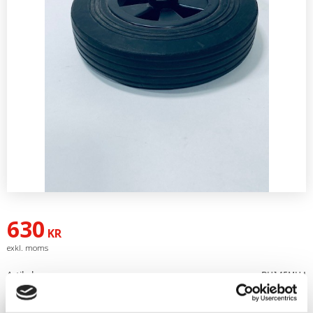
630
KR
Artikelnr
PH145MHJ