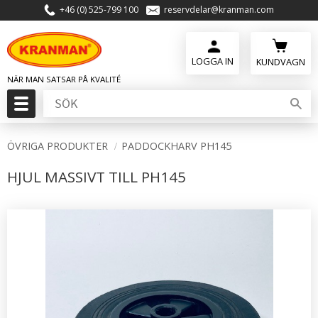
+46 (0) 525-799 100
reservdelar@kranman.com
Meny
KUNDVAGN
ÖVRIGA PRODUKTER
PADDOCKHARV PH145
HJUL MASSIVT TILL PH145