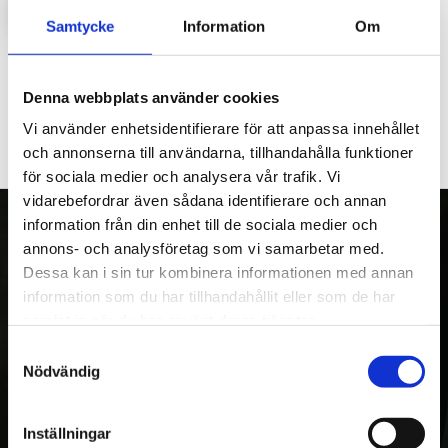
LOGGA IN FÖR ATT HANDLA
Samtycke
Information
Om
Hjul massivt till PH145.
Denna webbplats använder cookies
Vi använder enhetsidentifierare för att anpassa innehållet
och annonserna till användarna, tillhandahålla funktioner
för sociala medier och analysera vår trafik. Vi
vidarebefordrar även sådana identifierare och annan
information från din enhet till de sociala medier och
annons- och analysföretag som vi samarbetar med.
Dessa kan i sin tur kombinera informationen med annan
OM OSS
information som du har tillhandahållit eller som de har
Kranman AB tillverkar och säljer vagnar,
samlat in när du har använt deras tjänster.
maskiner och tillbehör för fyrhjulingar,
Samtyckesval
Nödvändig
skogs- och entreprenadmaskiner. Med över
20 års erfarenhet av egen utveckling och
tillverkning, var Kranman först i världen med
Inställningar