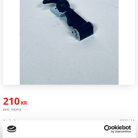
210
KR
Artikelnr
6001111