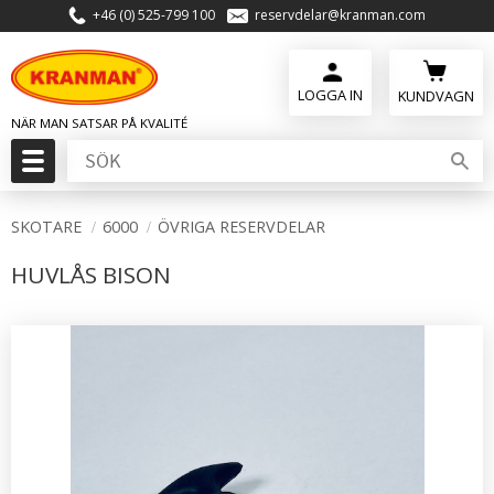
+46 (0) 525-799 100
reservdelar@kranman.com
Meny
KUNDVAGN
SKOTARE
6000
ÖVRIGA RESERVDELAR
HUVLÅS BISON