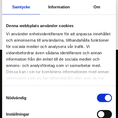
LOGGA IN FÖR ATT HANDLA
Samtycke
Information
Om
Huvlås i gummi till Bison.
Denna webbplats använder cookies
Vi använder enhetsidentifierare för att anpassa innehållet
och annonserna till användarna, tillhandahålla funktioner
för sociala medier och analysera vår trafik. Vi
vidarebefordrar även sådana identifierare och annan
information från din enhet till de sociala medier och
annons- och analysföretag som vi samarbetar med.
Dessa kan i sin tur kombinera informationen med annan
OM OSS
information som du har tillhandahållit eller som de har
Kranman AB tillverkar och säljer vagnar,
samlat in när du har använt deras tjänster.
maskiner och tillbehör för fyrhjulingar,
Samtyckesval
Nödvändig
skogs- och entreprenadmaskiner. Med över
20 års erfarenhet av egen utveckling och
tillverkning, var Kranman först i världen med
Inställningar