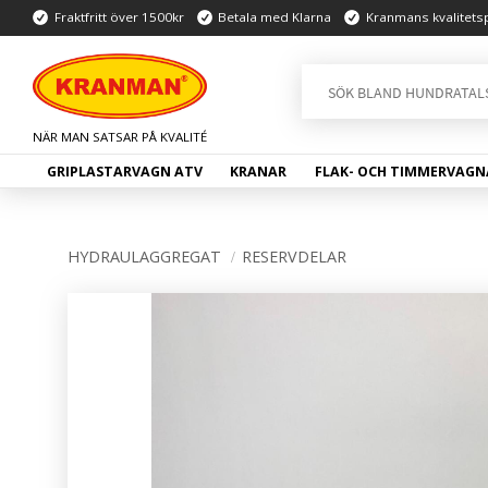
Fraktfritt över 1500kr
Betala med Klarna
Kranmans kvalitets
GRIPLASTARVAGN ATV
KRANAR
FLAK- OCH TIMMERVAGN
HYDRAULAGGREGAT
RESERVDELAR