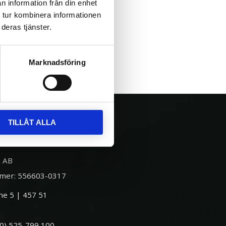
n information från din enhet
astarvagnar har samma från 2018.
 tur kombinera informationen
deras tjänster.
Marknadsföring
TILLÅT ALLA
 AB
mer: 556603-0317
e 5 | 457 51
(0) 525-799 100