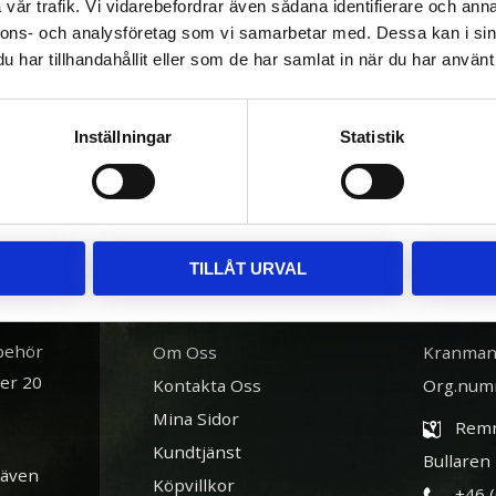
vår trafik. Vi vidarebefordrar även sådana identifierare och anna
ngen av tex. HV500 ( Fjärrstyrd hydraulisk vinsch). Alla ATV gripl
nnons- och analysföretag som vi samarbetar med. Dessa kan i sin
har tillhandahållit eller som de har samlat in när du har använt 
du har.
Inställningar
Statistik
TILLÅT URVAL
INFORMATION
BUTIK
lbehör
Om Oss
Kranman
ver 20
Kontakta Oss
Org.num
Mina Sidor
Remn
Kundtjänst
Bullaren
 även
Köpvillkor
+46 