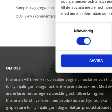
sociala medier och analysera 
Komplett aggregatsbalja med släpvagnskontakt för monteri
till de sociala medier och a
med annan information som du 
OBS! Skriv i kommentarsfältet vilken vagn samt utrustning 
Samtyckesval
Nödvändig
AVVISA
OM OSS
Kranman AB tillverkar och säljer vagnar, maskiner och til
för fyrhjulingar, skogs- och entreprenadmaskiner. Med ö
års erfarenhet av egen utveckling och tillverkning, var
Kranman först i världen med produktion av hydrauliska
griplastare för fyrhjulingar. Idag omfattar produktutbudet