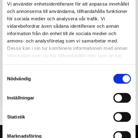
Vi använder enhetsidentifierare för att anpassa innehållet
och annonserna till användarna, tillhandahålla funktioner
för sociala medier och analysera vår trafik. Vi
vidarebefordrar även sådana identifierare och annan
information från din enhet till de sociala medier och
annons- och analysföretag som vi samarbetar med.
Dessa kan i sin tur kombinera informationen med annan
information som du har tillhandahållit eller som de har
samlat in när du har använt deras tjänster.
Kontrollampa röd 12V
Samtyckesval
Nödvändig
80
kr
Inställningar
Statistik
Marknadsföring