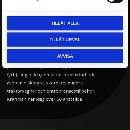
OM OSS
TILLÅT ALLA
Kranman AB tillverkar och säljer vagnar,
maskiner och tillbehör för fyrhjulingar,
TILLÅT URVAL
skogs- och entreprenadmaskiner. Med över
20 års erfarenhet av egen utveckling och
AVVISA
tillverkning, var Kranman först i världen med
produktion av hydrauliska griplastare för
fyrhjulingar. Idag omfattar produktutbudet
även miniskotare, skördare, mindre
traktorvagnar och entreprenadstillbehör.
Kranman har idag över 60 anställda.