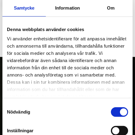
LOGGA IN FÖR ATT HANDLA
Samtycke
Information
Om
Lager framaxel till Bison, komplett med hållare.
Denna webbplats använder cookies
Vi använder enhetsidentifierare för att anpassa innehållet
och annonserna till användarna, tillhandahålla funktioner
för sociala medier och analysera vår trafik. Vi
vidarebefordrar även sådana identifierare och annan
information från din enhet till de sociala medier och
annons- och analysföretag som vi samarbetar med.
Dessa kan i sin tur kombinera informationen med annan
OM OSS
information som du har tillhandahållit eller som de har
Kranman AB tillverkar och säljer vagnar,
samlat in när du har använt deras tjänster.
maskiner och tillbehör för fyrhjulingar,
Samtyckesval
Nödvändig
skogs- och entreprenadmaskiner. Med över
20 års erfarenhet av egen utveckling och
tillverkning, var Kranman först i världen med
Inställningar