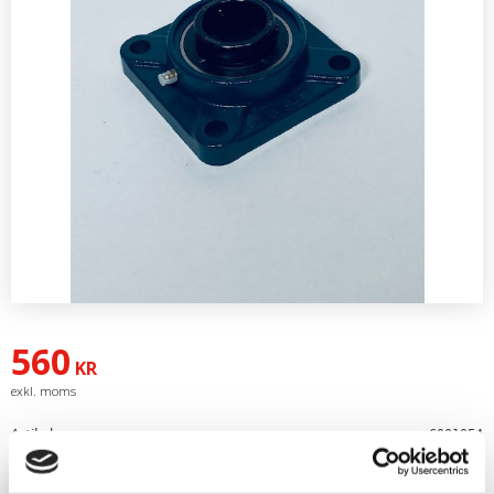
560
KR
Artikelnr
6001054