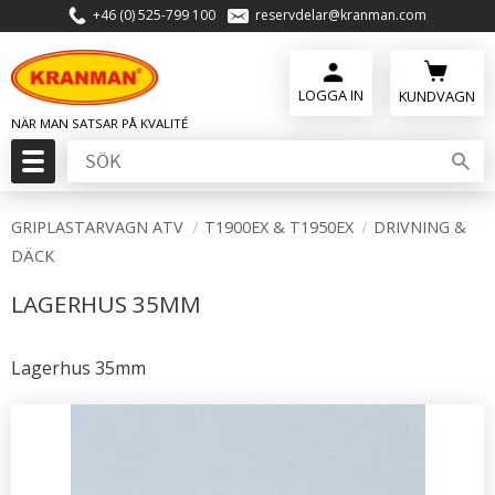
+46 (0) 525-799 100
reservdelar@kranman.com
Meny
KUNDVAGN
GRIPLASTARVAGN ATV
T1900EX & T1950EX
DRIVNING &
DÄCK
LAGERHUS 35MM
Lagerhus 35mm