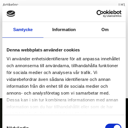
Artikelnr
LH1
LOGGA IN FÖR ATT HANDLA
Samtycke
Information
Om
Komplett lagerhus till drivrulle med lager som passar 35mm axel
(utan torn). Är på alla drivrullar med hel axel och utan torn.
Denna webbplats använder cookies
Det som skiljer när det är torn är att det inte finns någon
Vi använder enhetsidentifierare för att anpassa innehållet
svetsad rörhylsa.
och annonserna till användarna, tillhandahålla funktioner
för sociala medier och analysera vår trafik. Vi
vidarebefordrar även sådana identifierare och annan
information från din enhet till de sociala medier och
annons- och analysföretag som vi samarbetar med.
Dessa kan i sin tur kombinera informationen med annan
information som du har tillhandahållit eller som de har
samlat in när du har använt deras tjänster.
Samtyckesval
OM OSS
Nödvändig