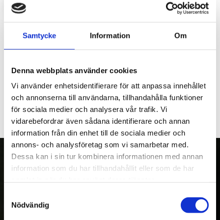
LOGGA IN FÖR ATT HANDLA
Lock, som sitter i botten på kranhuset, inkl o-ring.
Samtycke
Information
Om
Demonteras för att komma åt kranpelarens fastsättning i
kranhuset.
Denna webbplats använder cookies
Sitter på kranhuset till kranarna: 40-10, M46, M56 och KX50.
Vi använder enhetsidentifierare för att anpassa innehållet
och annonserna till användarna, tillhandahålla funktioner
för sociala medier och analysera vår trafik. Vi
vidarebefordrar även sådana identifierare och annan
information från din enhet till de sociala medier och
annons- och analysföretag som vi samarbetar med.
Dessa kan i sin tur kombinera informationen med annan
information som du har tillhandahållit eller som de har
samlat in när du har använt deras tjänster.
OM OSS
Samtyckesval
Kranman AB tillverkar och säljer vagnar,
Nödvändig
maskiner och tillbehör för fyrhjulingar,