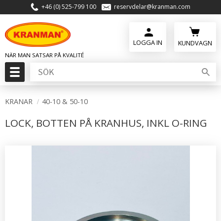
+46 (0) 525-799 100
reservdelar@kranman.com
Meny
KUNDVAGN
KRANAR
40-10 & 50-10
LOCK, BOTTEN PÅ KRANHUS, INKL O-RING