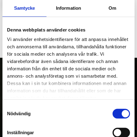
LOGGA IN FÖR ATT HANDLA
Samtycke
Information
Om
Lock till verktygslåda höger skördare 520/620s.
Denna webbplats använder cookies
Vi använder enhetsidentifierare för att anpassa innehållet
och annonserna till användarna, tillhandahålla funktioner
för sociala medier och analysera vår trafik. Vi
vidarebefordrar även sådana identifierare och annan
information från din enhet till de sociala medier och
annons- och analysföretag som vi samarbetar med.
Dessa kan i sin tur kombinera informationen med annan
OM OSS
information som du har tillhandahållit eller som de har
Kranman AB tillverkar och säljer vagnar,
samlat in när du har använt deras tjänster.
maskiner och tillbehör för fyrhjulingar,
Samtyckesval
Nödvändig
skogs- och entreprenadmaskiner. Med över
20 års erfarenhet av egen utveckling och
tillverkning, var Kranman först i världen med
Inställningar