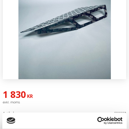
1 830
KR
Artikelnr
620008