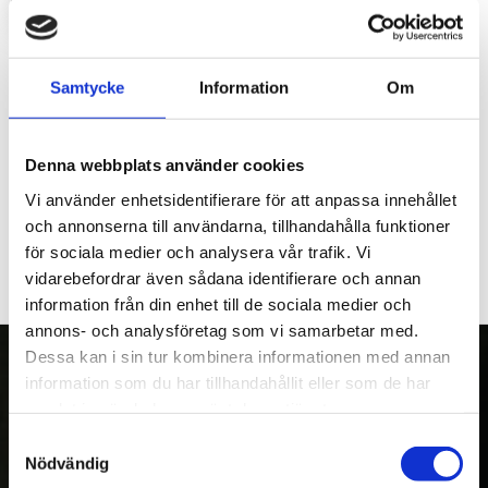
LOGGA IN FÖR ATT HANDLA
Luftfilter till Honda-motorn GX390, komplett med förfilter.
Samtycke
Information
Om
Längd: 110mm
Bredd: 95mm
Denna webbplats använder cookies
Höjd: 90mm
Vi använder enhetsidentifierare för att anpassa innehållet
och annonserna till användarna, tillhandahålla funktioner
för sociala medier och analysera vår trafik. Vi
vidarebefordrar även sådana identifierare och annan
information från din enhet till de sociala medier och
annons- och analysföretag som vi samarbetar med.
Dessa kan i sin tur kombinera informationen med annan
information som du har tillhandahållit eller som de har
samlat in när du har använt deras tjänster.
OM OSS
Samtyckesval
Nödvändig
Kranman AB tillverkar och säljer vagnar,