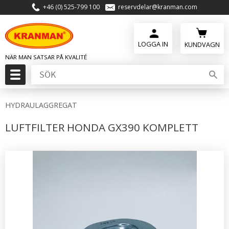
+46 (0) 525-799 100
reservdelar@kranman.com
Meny
KUNDVAGN
HYDRAULAGGREGAT
LUFTFILTER HONDA GX390 KOMPLETT