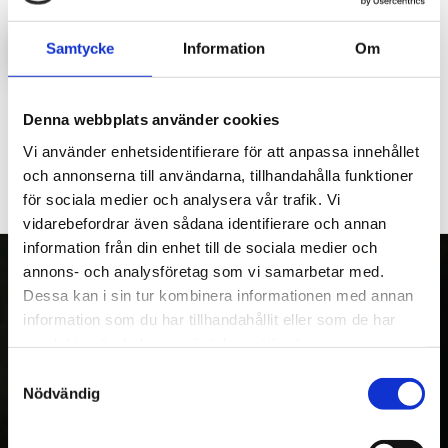
LOGGA IN FÖR ATT HANDLA
Samtycke
Information
Om
Mittendel på komfortleden till M36 kran
Denna webbplats använder cookies
Vi använder enhetsidentifierare för att anpassa innehållet
och annonserna till användarna, tillhandahålla funktioner
för sociala medier och analysera vår trafik. Vi
vidarebefordrar även sådana identifierare och annan
information från din enhet till de sociala medier och
annons- och analysföretag som vi samarbetar med.
Dessa kan i sin tur kombinera informationen med annan
information som du har tillhandahållit eller som de har
OM OSS
samlat in när du har använt deras tjänster.
Kranman AB tillverkar och säljer vagnar,
Samtyckesval
maskiner och tillbehör för fyrhjulingar,
Nödvändig
skogs- och entreprenadmaskiner. Med över