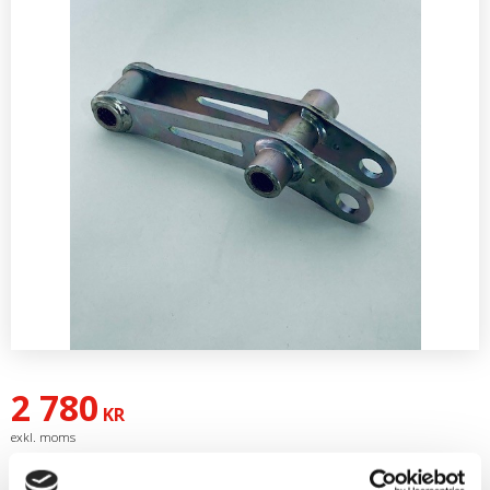
2 780
KR
Artikelnr
KL-M36