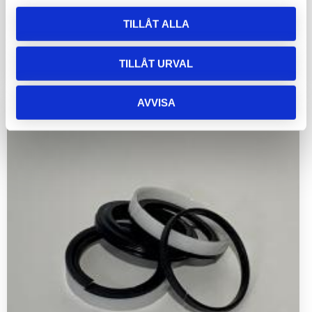
Packningssats stödbenscylinder ATV
TILLÅT ALLA
TILLÅT URVAL
780
kr
AVVISA