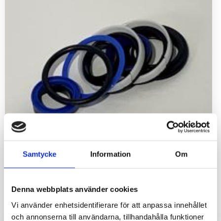
Samtycke
Information
Om
Packningssats lyftcylinder 30 och 300 serien.
Denna webbplats använder cookies
Vi använder enhetsidentifierare för att anpassa innehållet
780
kr
och annonserna till användarna, tillhandahålla funktioner