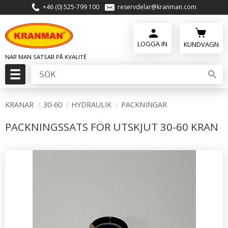
+46 (0) 525-799 100
reservdelar@kranman.com
Meny
KUNDVAGN
KRANAR
30-60
HYDRAULIK
PACKNINGAR
PACKNINGSSATS FÖR UTSKJUT 30-60 KRAN