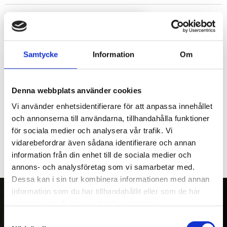
LOGGA IN FÖR ATT HANDLA
Samtycke
Information
Om
Sågstyrblock Jobo ST50.
Finns i två utförande, beroende på om du har tryckavlastning
på sågcylindern eller ej.
Denna webbplats använder cookies
Var vänlig uppge s/nr på ditt Jobo aggregat, så kollar vi med
Vi använder enhetsidentifierare för att anpassa innehållet
tillverkaren...
och annonserna till användarna, tillhandahålla funktioner
för sociala medier och analysera vår trafik. Vi
vidarebefordrar även sådana identifierare och annan
information från din enhet till de sociala medier och
annons- och analysföretag som vi samarbetar med.
Dessa kan i sin tur kombinera informationen med annan
information som du har tillhandahållit eller som de har
samlat in när du har använt deras tjänster.
Samtyckesval
OM OSS