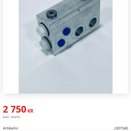
2 750
KR
Artikelnr
J307540