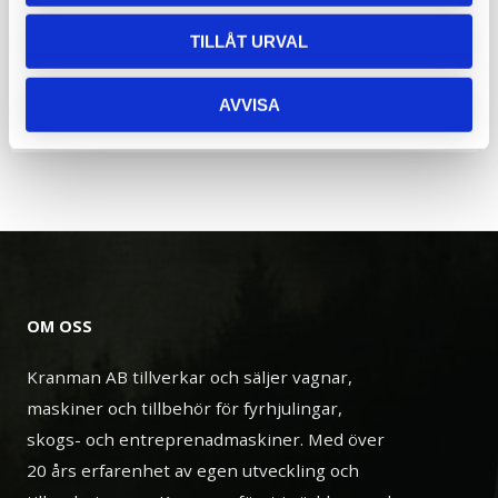
Smörjfett till kugghjul Bison
TILLÅT URVAL
Även Kranman 960 och skördare 520/620s
AVVISA
290
kr
OM OSS
Kranman AB tillverkar och säljer vagnar,
maskiner och tillbehör för fyrhjulingar,
skogs- och entreprenadmaskiner. Med över
20 års erfarenhet av egen utveckling och