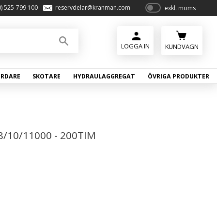
0) 525-799 100
reservdelar@kranman.com
exkl. moms
P
ri
s
e
KUNDVAGN
r
vi
ÖRDARE
SKOTARE
HYDRAULAGGREGAT
ÖVRIGA PRODUKTER
s
a
s
8/10/11000 - 200TIM