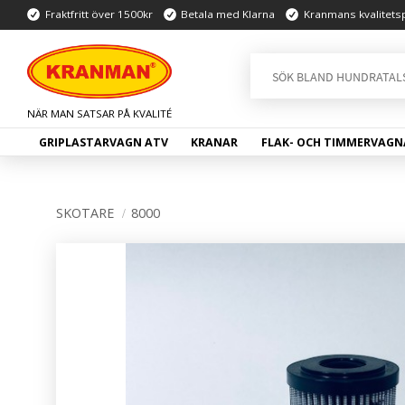
Fraktfritt över 1500kr
Betala med Klarna
Kranmans kvalitets
GRIPLASTARVAGN ATV
KRANAR
FLAK- OCH TIMMERVAGN
SKOTARE
8000