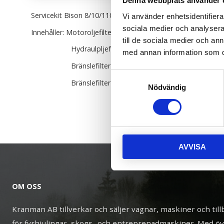
Denna webbplats använder 
Servicekit Bison 8/10/11000 - 200tim.
Vi använder enhetsidentifierar
sociala medier och analysera 
Innehåller: Motoroljefilter B-serv-11
till de sociala medier och a
Hydraulpljefilter B-serv-5
med annan information som du 
Bränslefilter B-serv-12
Samtyckesval
Bränslefilter B-serv-14
Nödvändig
AVVISA
OM OSS
Kranman AB tillverkar och säljer vagnar, maskiner och til
för fyrhjulingar, skogs- och entreprenadmaskiner. Med ö