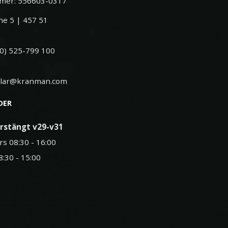
mer: 556603-0317
e 5 | 457 51
(0) 525-799 100
elar@kranman.com
DER
rstängt v29-v31
rs 08:30 - 16:00
8:30 - 15:00