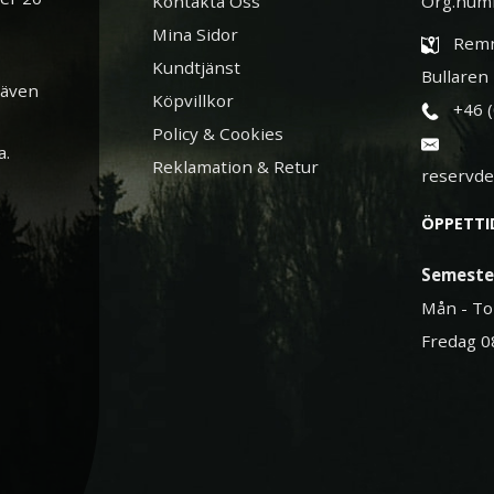
Kontakta Oss
Org.num
Mina Sidor
Remn
Kundtjänst
Bullaren
 även
Köpvillkor
+46 
Policy & Cookies
a.
Reklamation & Retur
reservd
ÖPPETTI
Semeste
Mån - To
Fredag 0