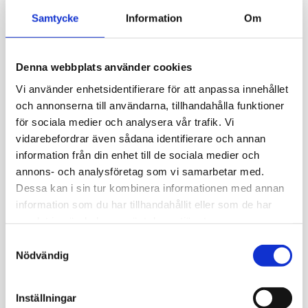
Samtycke
Information
Om
Denna webbplats använder cookies
Vi använder enhetsidentifierare för att anpassa innehållet
och annonserna till användarna, tillhandahålla funktioner
för sociala medier och analysera vår trafik. Vi
vidarebefordrar även sådana identifierare och annan
information från din enhet till de sociala medier och
annons- och analysföretag som vi samarbetar med.
Dessa kan i sin tur kombinera informationen med annan
information som du har tillhandahållit eller som de har
samlat in när du har använt deras tjänster.
Samtyckesval
Nödvändig
Inställningar
Vinsch vajer 30m