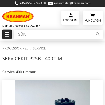
+46 (0) 525-799 100
reservdelar@kranman.com
Meny
KUNDVAGN
PROCESSOR P25
SERVICE
SERVICEKIT P25B - 400TIM
Service 400 timmar