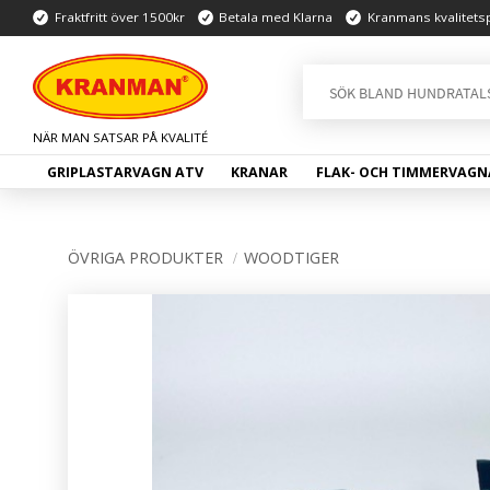
Fraktfritt över 1500kr
Betala med Klarna
Kranmans kvalitets
GRIPLASTARVAGN ATV
KRANAR
FLAK- OCH TIMMERVAGN
ÖVRIGA PRODUKTER
WOODTIGER