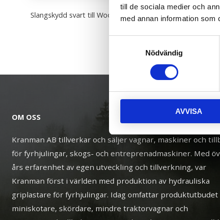
till de sociala medier och a
Slangskydd svart till Woodtiger, 75mm/2meter.
med annan information som du 
Samtyckesval
Nödvändig
AVVISA
OM OSS
Kranman AB tillverkar och säljer vagnar, maskiner och til
för fyrhjulingar, skogs- och entreprenadmaskiner. Med ö
års erfarenhet av egen utveckling och tillverkning, var
Kranman först i världen med produktion av hydrauliska
griplastare för fyrhjulingar. Idag omfattar produktutbudet
miniskotare, skördare, mindre traktorvagnar och