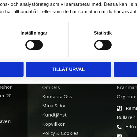
nnons- och analysföretag som vi samarbetar med. Dessa kan i sin
har tillhandahållit eller som de har samlat in när du har använt 
Inställningar
Statistik
TILLÅT URVAL
INFORMATION
BUTIK
lbehör
Om Oss
Kranman
ver 20
Kontakta Oss
Org.num
Mina Sidor
Remn
Kundtjänst
Bullaren
 även
Köpvillkor
+46 
Policy & Cookies