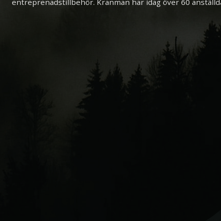
entreprenadstillbehör. Kranman har idag över 60 anställd