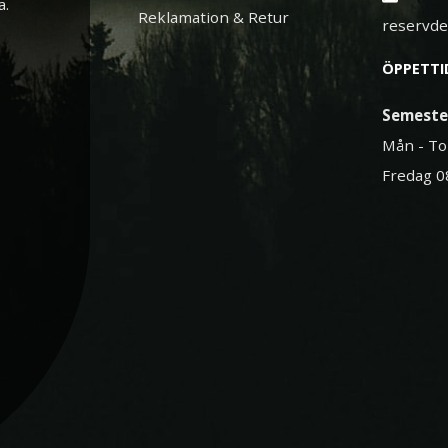
a.
Reklamation & Retur
reservd
ÖPPETTI
Semeste
Mån - To
Fredag 0