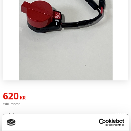
620
KR
Artikelnr
HO1020