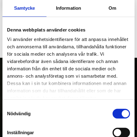
LOGGA IN FÖR ATT HANDLA
Samtycke
Information
Om
Stoppknapp Honda-motorer on/off på våra hydraulaggregat.
Denna webbplats använder cookies
Vi använder enhetsidentifierare för att anpassa innehållet
och annonserna till användarna, tillhandahålla funktioner
för sociala medier och analysera vår trafik. Vi
vidarebefordrar även sådana identifierare och annan
information från din enhet till de sociala medier och
annons- och analysföretag som vi samarbetar med.
Dessa kan i sin tur kombinera informationen med annan
OM OSS
information som du har tillhandahållit eller som de har
Kranman AB tillverkar och säljer vagnar,
samlat in när du har använt deras tjänster.
maskiner och tillbehör för fyrhjulingar,
Samtyckesval
Nödvändig
skogs- och entreprenadmaskiner. Med över
20 års erfarenhet av egen utveckling och
tillverkning, var Kranman först i världen med
Inställningar