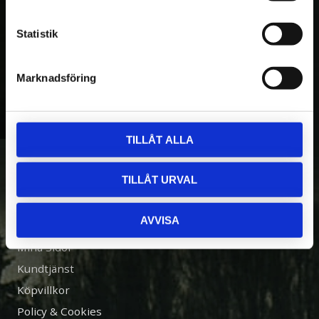
produktion av hydrauliska griplastare för
fyrhjulingar. Idag omfattar produktutbudet
Statistik
även miniskotare, skördare, mindre
traktorvagnar och entreprenadstillbehör.
Marknadsföring
Kranman har idag över 60 anställda.
TILLÅT ALLA
INFORMATION
TILLÅT URVAL
Om Oss
AVVISA
Kontakta Oss
Mina Sidor
Kundtjänst
Köpvillkor
Policy & Cookies