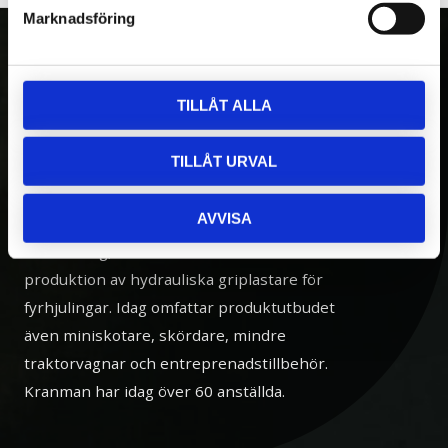
Marknadsföring
OM OSS
TILLÅT ALLA
Kranman AB tillverkar och säljer vagnar,
TILLÅT URVAL
maskiner och tillbehör för fyrhjulingar,
skogs- och entreprenadmaskiner. Med över
AVVISA
20 års erfarenhet av egen utveckling och
tillverkning, var Kranman först i världen med
produktion av hydrauliska griplastare för
fyrhjulingar. Idag omfattar produktutbudet
även miniskotare, skördare, mindre
traktorvagnar och entreprenadstillbehör.
Kranman har idag över 60 anställda.