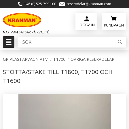
+46 (0) 525-799 100
reservdelar@kranman.com
Meny
KUNDVAGN
GRIPLASTARVAGN ATV
T1700
ÖVRIGA RESERVDELAR
STÖTTA/STAKE TILL T1800, T1700 OCH
T1600