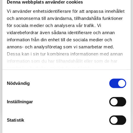
Denna webbplats använder cookies
Vi använder enhetsidentifierare för att anpassa innehållet
och annonserna till användarna, tillhandahålla funktioner
för sociala medier och analysera vår trafik. Vi
vidarebefordrar även sådana identifierare och annan
information från din enhet till de sociala medier och
annons- och analysföretag som vi samarbetar med.
Dessa kan i sin tur kombinera informationen med annan
information som du har tillhandahållit eller som de har
samlat in när du har använt deras tjänster.
Stake/stötta till Bison 6000/6000X och griplastarvagnarna
Samtyckesval
Nödvändig
Även på Kranman 650-660
Inställningar
1 250
kr
Statistik