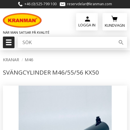
+46 (0) 525-799 100
reservdelar@kranman.com
Meny
KUNDVAGN
KRANAR
M46
SVÄNGCYLINDER M46/55/56 KX50