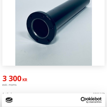
3 300
KR
Artikelnr
6001169