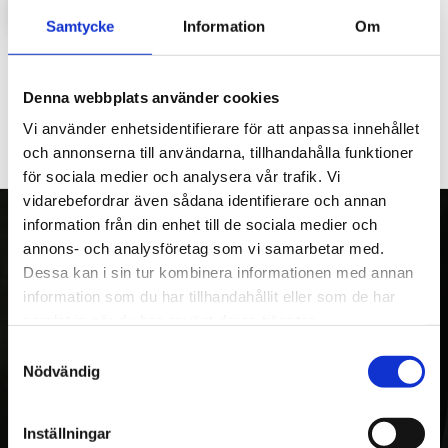
LOGGA IN FÖR ATT HANDLA
Samtycke
Information
Om
Svängcylinder till kranarna, M46/55/56 och KX50.
Denna webbplats använder cookies
Vi använder enhetsidentifierare för att anpassa innehållet
och annonserna till användarna, tillhandahålla funktioner
för sociala medier och analysera vår trafik. Vi
vidarebefordrar även sådana identifierare och annan
information från din enhet till de sociala medier och
annons- och analysföretag som vi samarbetar med.
Dessa kan i sin tur kombinera informationen med annan
OM OSS
information som du har tillhandahållit eller som de har
Kranman AB tillverkar och säljer vagnar,
samlat in när du har använt deras tjänster.
maskiner och tillbehör för fyrhjulingar,
Samtyckesval
Nödvändig
skogs- och entreprenadmaskiner. Med över
20 års erfarenhet av egen utveckling och
tillverkning, var Kranman först i världen med
Inställningar