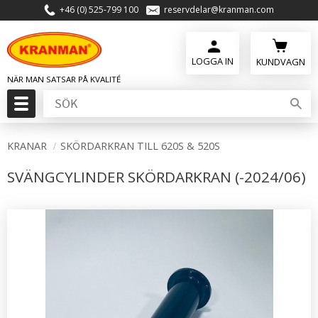
+46 (0) 525-799 100
reservdelar@kranman.com
Meny
KUNDVAGN
KRANAR
SKÖRDARKRAN TILL 620S & 520S
SVÄNGCYLINDER SKÖRDARKRAN (-2024/06)