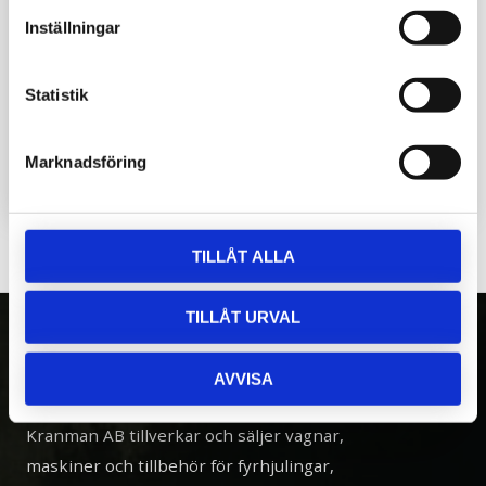
Inställningar
Packningssats Svängcylinder kran skördare
Statistik
OBS! Finns två olika varianter.
Marknadsföring
780
kr
TILLÅT ALLA
TILLÅT URVAL
AVVISA
OM OSS
Kranman AB tillverkar och säljer vagnar,
maskiner och tillbehör för fyrhjulingar,