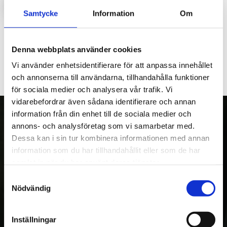
LOGGA IN FÖR ATT HANDLA
Samtycke
Information
Om
Svärdhållare Processor P25 med fasta pinnbult till svärdet.
Denna webbplats använder cookies
Vi använder enhetsidentifierare för att anpassa innehållet
och annonserna till användarna, tillhandahålla funktioner
för sociala medier och analysera vår trafik. Vi
vidarebefordrar även sådana identifierare och annan
information från din enhet till de sociala medier och
annons- och analysföretag som vi samarbetar med.
Dessa kan i sin tur kombinera informationen med annan
OM OSS
information som du har tillhandahållit eller som de har
Kranman AB tillverkar och säljer vagnar,
samlat in när du har använt deras tjänster.
maskiner och tillbehör för fyrhjulingar,
Samtyckesval
Nödvändig
skogs- och entreprenadmaskiner. Med över
20 års erfarenhet av egen utveckling och
tillverkning, var Kranman först i världen med
Inställningar