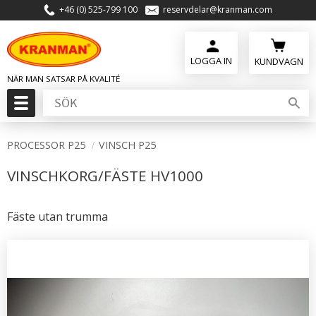
+46 (0) 525-799 100
reservdelar@kranman.com
Meny
KUNDVAGN
PROCESSOR P25
VINSCH P25
VINSCHKORG/FÄSTE HV1000
Fäste utan trumma