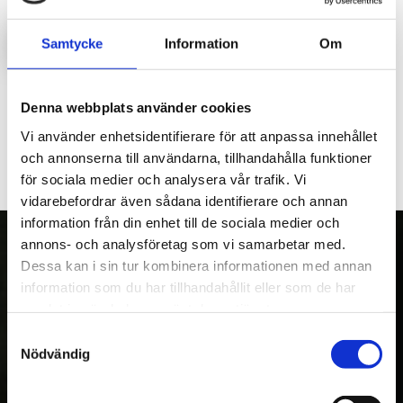
LOGGA IN FÖR ATT HANDLA
Samtycke
Information
Om
Vinschkorg/fäste till HV1000.
Denna webbplats använder cookies
Vi använder enhetsidentifierare för att anpassa innehållet
och annonserna till användarna, tillhandahålla funktioner
för sociala medier och analysera vår trafik. Vi
vidarebefordrar även sådana identifierare och annan
information från din enhet till de sociala medier och
annons- och analysföretag som vi samarbetar med.
Dessa kan i sin tur kombinera informationen med annan
information som du har tillhandahållit eller som de har
OM OSS
samlat in när du har använt deras tjänster.
Kranman AB tillverkar och säljer vagnar,
Samtyckesval
maskiner och tillbehör för fyrhjulingar,
Nödvändig
skogs- och entreprenadmaskiner. Med över