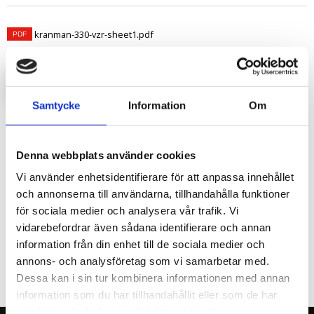
kranman-330-vzr-sheet1.pdf
LOGGA IN FÖR ATT HANDLA
Samtycke
Information
Om
Vipp/sticka till 330 kranen.
Ersätter vipp till 300 kranen.
Denna webbplats använder cookies
Totallängd: 140 cm
Vi använder enhetsidentifierare för att anpassa innehållet
och annonserna till användarna, tillhandahålla funktioner
Se bifogad PDF/sprängskiss.
för sociala medier och analysera vår trafik. Vi
Reservdel nr: 9
vidarebefordrar även sådana identifierare och annan
information från din enhet till de sociala medier och
annons- och analysföretag som vi samarbetar med.
Dessa kan i sin tur kombinera informationen med annan
information som du har tillhandahållit eller som de har
samlat in när du har använt deras tjänster.