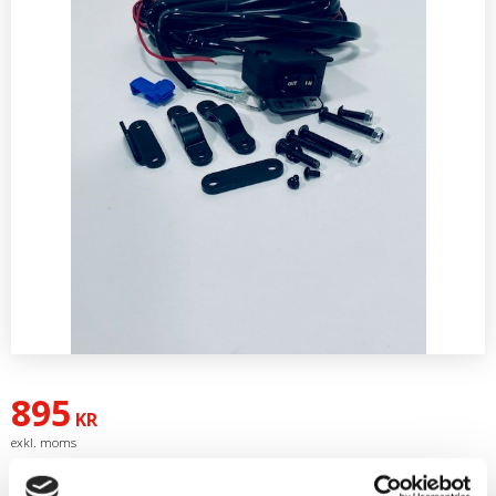
895
KR
Artikelnr
6001182