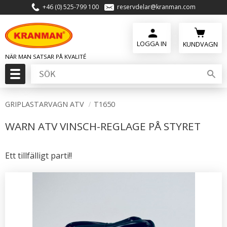
+46 (0) 525-799 100
reservdelar@kranman.com
Meny
KUNDVAGN
GRIPLASTARVAGN ATV
T1650
WARN ATV VINSCH-REGLAGE PÅ STYRET
Ett tillfälligt parti!!