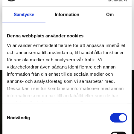
LOGGA IN FÖR ATT HANDLA
Samtycke
Information
Om
Warn ATV Vinsch-reglage på styret
Denna webbplats använder cookies
Vi använder enhetsidentifierare för att anpassa innehållet
och annonserna till användarna, tillhandahålla funktioner
för sociala medier och analysera vår trafik. Vi
vidarebefordrar även sådana identifierare och annan
information från din enhet till de sociala medier och
annons- och analysföretag som vi samarbetar med.
Dessa kan i sin tur kombinera informationen med annan
information som du har tillhandahållit eller som de har
OM OSS
samlat in när du har använt deras tjänster.
Kranman AB tillverkar och säljer vagnar,
Samtyckesval
maskiner och tillbehör för fyrhjulingar,
Nödvändig
skogs- och entreprenadmaskiner. Med över