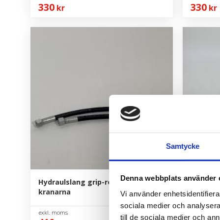
330
330
kr
kr
Samtycke
Denna webbplats använder 
Hydraulslang grip-rotator 30-
Lyftcyli
kranarna
Vi använder enhetsidentifierar
sociala medier och analysera 
till de sociala medier och a