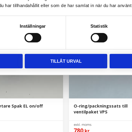
370
r
kr
har tillhandahållit eller som de har samlat in när du har använt 
Inställningar
Statistik
TILLÅT URVAL
ytare Spak EL on/off
O-ring/packningssats till
ventilpaket VPS
780
kr