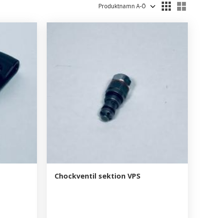
Välj sortering
Välj visn
Chockventil sektion VPS