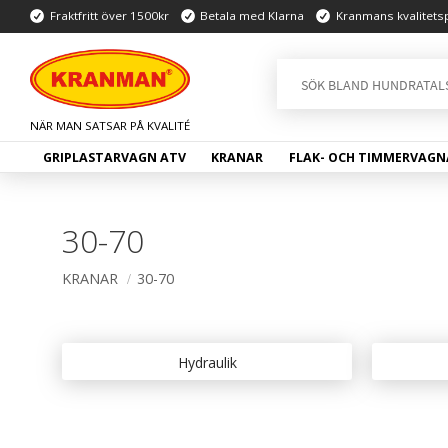
Fraktfritt över 1500kr
Betala med Klarna
Kranmans kvalitets
GRIPLASTARVAGN ATV
KRANAR
FLAK- OCH TIMMERVAGN
30-70
KRANAR
30-70
Hydraulik