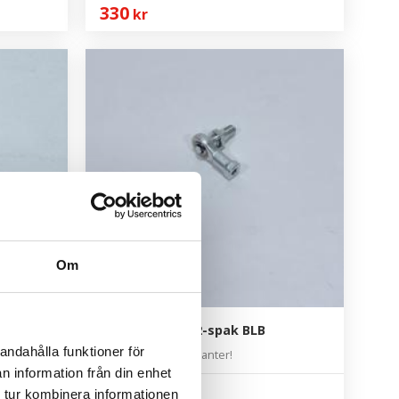
330
kr
Om
Länkled under 2-spak BLB
andahålla funktioner för
OBS! Finns i två varianter!
n information från din enhet
 tur kombinera informationen