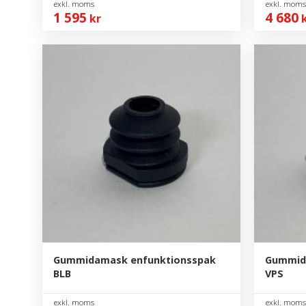
1 595
4 680
kr
k
Gummidamask enfunktionsspak
Gummid
BLB
VPS