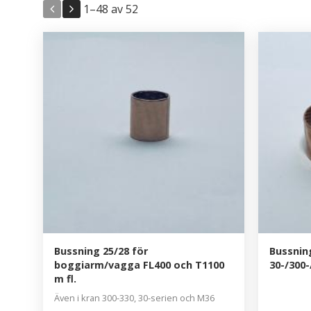
1–
48
av
52
Bussning 25/28 för
Bussnin
boggiarm/vagga FL400 och T1100
30-/300
m fl.
Även i kran 300-330, 30-serien och M36