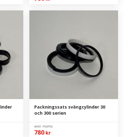
inder
Packningssats svängcylinder 30
och 300 serien
780
kr