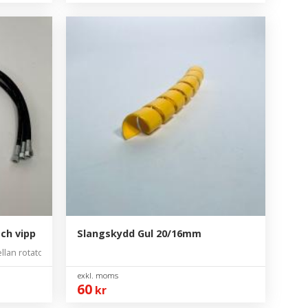
ch vipp
Slangskydd Gul 20/16mm
lan rotator och vipp
60
kr