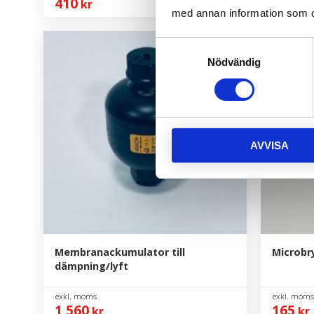
410
4 360
kr
k
med annan information som du 
Samtyckesval
Nödvändig
AVVISA
Membranackumulator till
Microbr
dämpning/lyft
1 560
165
kr
kr