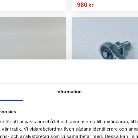
980
kr
Information
cookies
nder 30 kranar
Länkled under 2-spak BLB
e för att anpassa innehållet och annonserna till användarna, tillh
OBS! Finns i två varianter!
vår trafik. Vi vidarebefordrar även sådana identifierare och anna
nnons- och analysföretag som vi samarbetar med. Dessa kan i sin