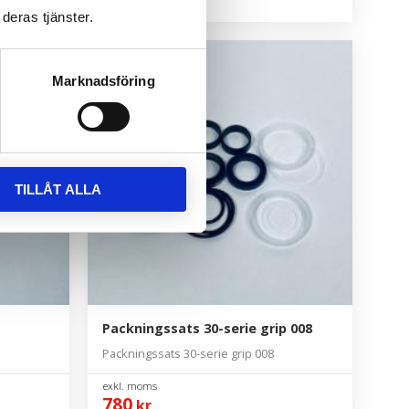
370
kr
deras tjänster.
Marknadsföring
TILLÅT ALLA
Packningssats 30-serie grip 008
Packningssats 30-serie grip 008
780
kr