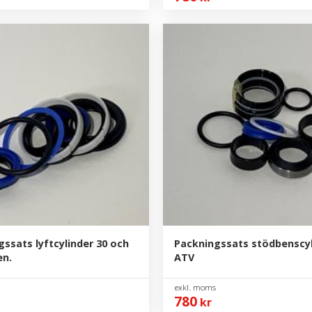
ssats lyftcylinder 30 och
Packningssats stödbenscyl
en.
ATV
780
kr