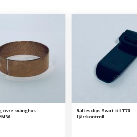
g övre svänghus
Bältesclips Svart till T70
-/M36
fjärrkontroll