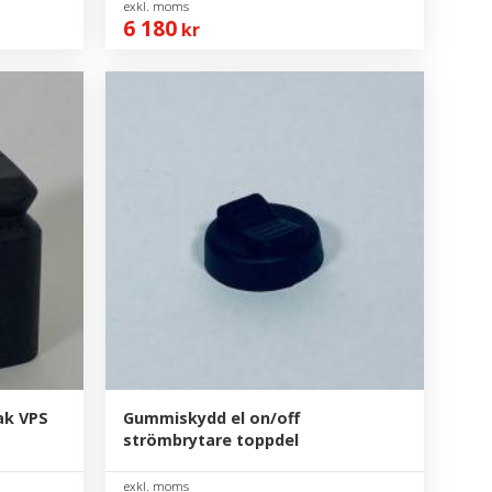
6 180
kr
ak VPS
Gummiskydd el on/off
strömbrytare toppdel