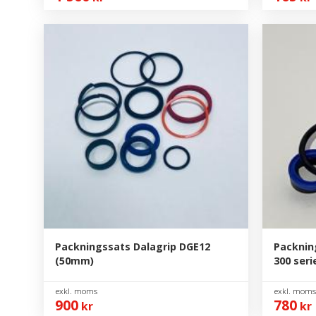
Packningssats Dalagrip DGE12
Packning
(50mm)
300 seri
900
780
kr
kr