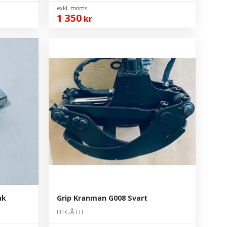
1 350
kr
ak
Grip Kranman G008 Svart
UTGÅTT!