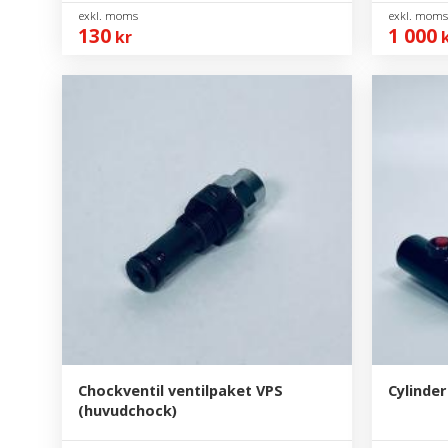
130
1 000
kr
k
Chockventil ventilpaket VPS
Cylinder
(huvudchock)