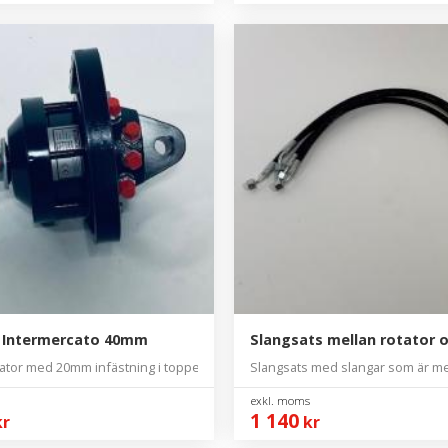
 Intermercato 40mm
Slangsats mellan rotator o
tor med 20mm infästning i toppen
Slangsats med slangar som är mel
1 140
r
kr