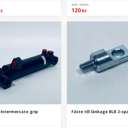
120
r
kr
 Intermercato grip
Fäste till länkage BLB 2-sp