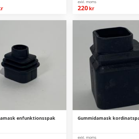
220
r
kr
amask enfunktionsspak
Gummidamask kordinatsp