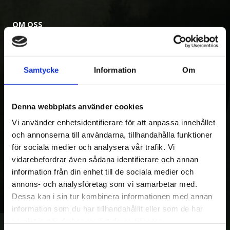
OM OSS
Kranman AB tillverkar och säljer vagnar,
maskiner och tillbehör för fyrhjulingar,
Samtycke
Information
Om
skogs- och entreprenadmaskiner. Med över
20 års erfarenhet av egen utveckling och
tillverkning, var Kranman först i världen med
Denna webbplats använder cookies
produktion av hydrauliska griplastare för
Vi använder enhetsidentifierare för att anpassa innehållet
fyrhjulingar. Idag omfattar produktutbudet
och annonserna till användarna, tillhandahålla funktioner
för sociala medier och analysera vår trafik. Vi
även miniskotare, skördare, mindre
vidarebefordrar även sådana identifierare och annan
traktorvagnar och entreprenadstillbehör.
information från din enhet till de sociala medier och
Kranman har idag över 60 anställda.
annons- och analysföretag som vi samarbetar med.
Dessa kan i sin tur kombinera informationen med annan
information som du har tillhandahållit eller som de har
samlat in när du har använt deras tjänster.