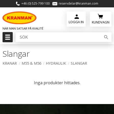
+46 (0) 525-799 100
reservdelar@kranman.com
Meny
KUNDVAGN
Slangar
KRANAR
M55 & M56
HYDRAULIK
SLANGAR
Inga produkter hittades.