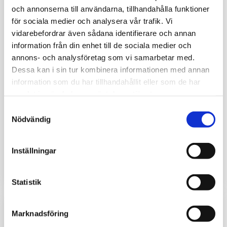
och annonserna till användarna, tillhandahålla funktioner
för sociala medier och analysera vår trafik. Vi
vidarebefordrar även sådana identifierare och annan
information från din enhet till de sociala medier och
annons- och analysföretag som vi samarbetar med.
Dessa kan i sin tur kombinera informationen med annan
information som du har tillhandahållit eller som de har
samlat in när du har använt deras tjänster.
Samtyckesval
Nödvändig
Packningssats utskjutscylinder M56/KX50
Packningssats utskjutscylinder M46-M56
Inställningar
780
kr
Statistik
Marknadsföring