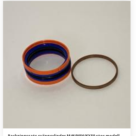
Packningssats svängcylinder M46/M56/KX50 stor modell