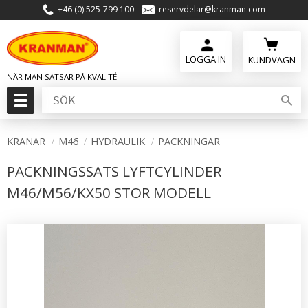
+46 (0) 525-799 100
reservdelar@kranman.com
Meny
KUNDVAGN
KRANAR
M46
HYDRAULIK
PACKNINGAR
PACKNINGSSATS LYFTCYLINDER
M46/M56/KX50 STOR MODELL