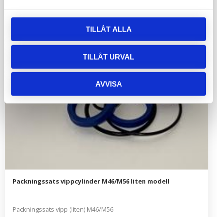
TILLÅT ALLA
TILLÅT URVAL
AVVISA
Packningssats vippcylinder M46/M56 liten modell
Packningssats vipp (liten) M46/M56