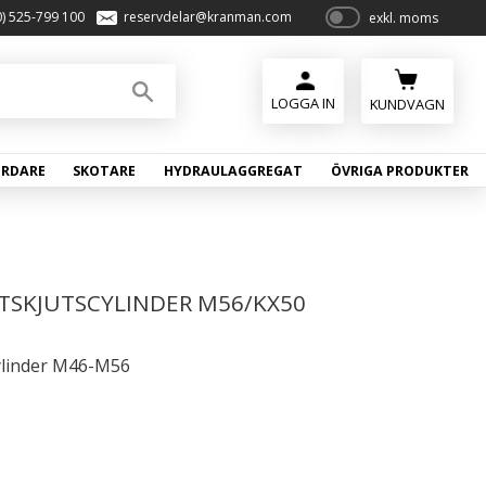
0) 525-799 100
reservdelar@kranman.com
exkl. moms
P
ri
s
e
KUNDVAGN
r
vi
ÖRDARE
SKOTARE
HYDRAULAGGREGAT
ÖVRIGA PRODUKTER
s
a
s
TSKJUTSCYLINDER M56/KX50
ylinder M46-M56