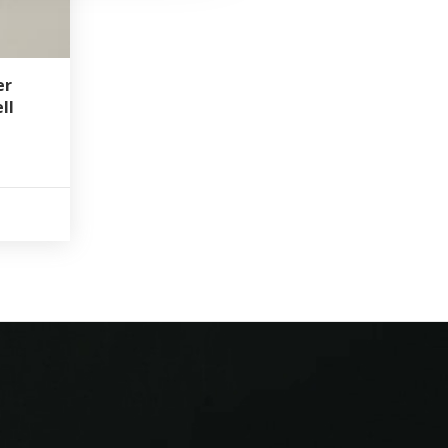
er
ll