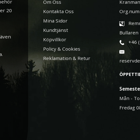
lbehör
Om Oss
Kranman
ver 20
Kontakta Oss
Org.num
Mina Sidor
Remn
Kundtjänst
Bullaren
 även
Köpvillkor
+46 
Policy & Cookies
a.
Reklamation & Retur
reservd
ÖPPETTI
Semeste
Mån - To
Fredag 0