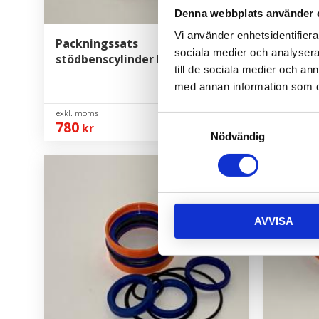
Denna webbplats använder 
Vi använder enhetsidentifierar
Packningssats
Packnin
sociala medier och analysera 
stödbenscylinder M46/M56
M46/M5
till de sociala medier och a
med annan information som du 
Samtyckesval
780
780
kr
kr
Nödvändig
AVVISA