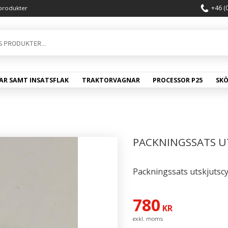
+46 (
produkter
AR SAMT INSATSFLAK
TRAKTORVAGNAR
PROCESSOR P25
SK
PACKNINGSSATS U
Packningssats utskjutsc
780
KR