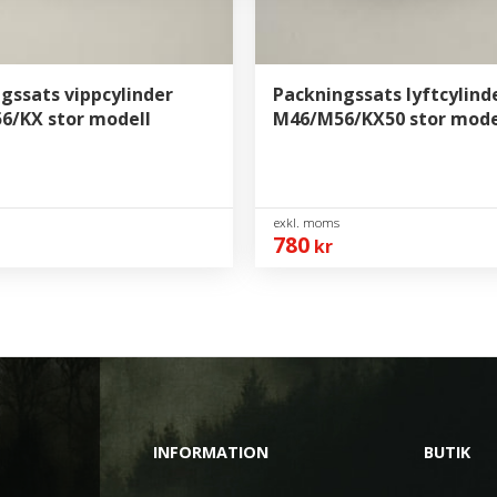
gssats vippcylinder
Packningssats lyftcylind
6/KX stor modell
M46/M56/KX50 stor mode
780
kr
INFORMATION
BUTIK