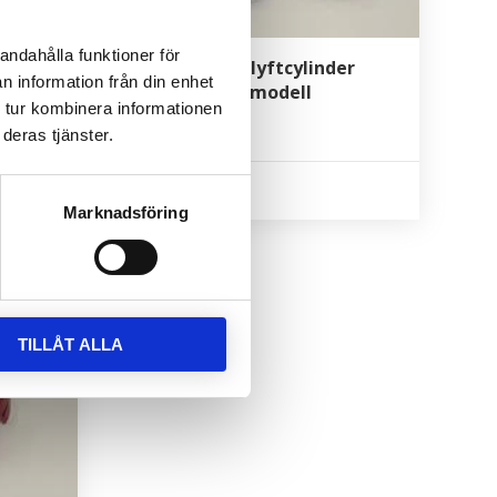
andahålla funktioner för
nder
Packningssats lyftcylinder
n information från din enhet
M46/M56 liten modell
 tur kombinera informationen
deras tjänster.
780
kr
Marknadsföring
TILLÅT ALLA