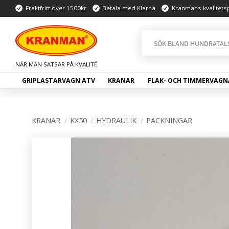
Fraktfritt över 1500kr
Betala med Klarna
Kranmans kvalitets
GRIPLASTARVAGN ATV
KRANAR
FLAK- OCH TIMMERVAGN
KRANAR
KX50
HYDRAULIK
PACKNINGAR