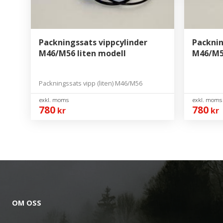
Packningssats vippcylinder
Packnin
M46/M56 liten modell
M46/M5
Packningssats vipp (liten) M46/M56
780
780
kr
kr
OM OSS