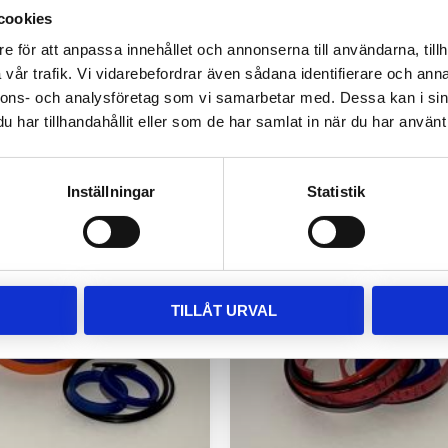
cookies
e för att anpassa innehållet och annonserna till användarna, tillh
gssats svängcylinder
Packningssats svängcyli
vår trafik. Vi vidarebefordrar även sådana identifierare och anna
6/KX50 stor modell
M46-M56 liten modell
nnons- och analysföretag som vi samarbetar med. Dessa kan i sin
har tillhandahållit eller som de har samlat in när du har använt 
780
kr
Inställningar
Statistik
TILLÅT URVAL