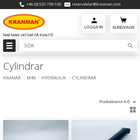
+46 (0) 525-799 100
reservdelar@kranman.com
Meny
KUNDVAGN
Cylindrar
KRANAR
M46
HYDRAULIK
CYLINDRAR
Välj sortering
V