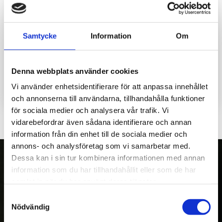
Samtycke
Information
Om
Stödbenscylinder M46,
Svängcylinder
M56
M46/55/56 KX50
Stödbenscylinder M46, M56
Denna webbplats använder cookies
Vi använder enhetsidentifierare för att anpassa innehållet
3 960
3 300
kr
kr
och annonserna till användarna, tillhandahålla funktioner
för sociala medier och analysera vår trafik. Vi
vidarebefordrar även sådana identifierare och annan
information från din enhet till de sociala medier och
annons- och analysföretag som vi samarbetar med.
Dessa kan i sin tur kombinera informationen med annan
information som du har tillhandahållit eller som de har
samlat in när du har använt deras tjänster.
OM OSS
Samtyckesval
Kranman AB tillverkar och säljer vagnar,
Nödvändig
maskiner och tillbehör för fyrhjulingar,