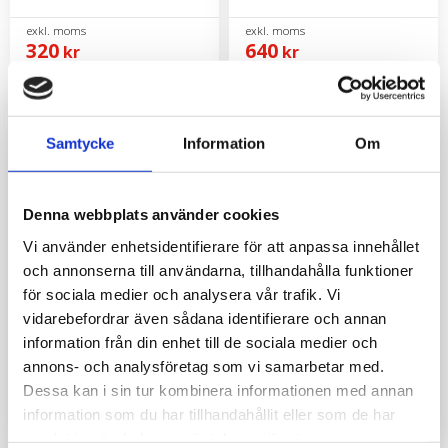
320
640
kr
kr
Samtycke
Information
Om
Denna webbplats använder cookies
Vi använder enhetsidentifierare för att anpassa innehållet
och annonserna till användarna, tillhandahålla funktioner
för sociala medier och analysera vår trafik. Vi
Servicekit Bison
Servicekit Bison
vidarebefordrar även sådana identifierare och annan
8/10/11000 - 200tim
8/10/11000 - 400tim
information från din enhet till de sociala medier och
Service 200 timmar
Service 400 timmar
annons- och analysföretag som vi samarbetar med.
Dessa kan i sin tur kombinera informationen med annan
1 360
1 991
information som du har tillhandahållit eller som de har
kr
kr
samlat in när du har använt deras tjänster.