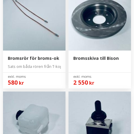
Bromsrör för broms-ok
Bromsskiva till Bison
Sats om båda rören från T-koppling till ok.
580
2 550
kr
kr