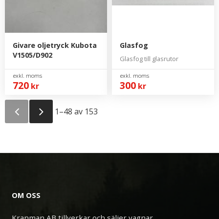
Givare oljetryck Kubota
Glasfog
V1505/D902
Glasfog till glasrutor
720
300
kr
kr
1–
48
av
153
OM OSS
Kranman AB tillverkar och säljer vagnar,