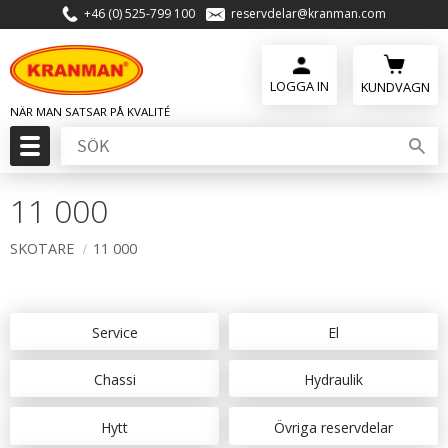
+46 (0) 525-799 100
reservdelar@kranman.com
Meny
KUNDVAGN
11 000
SKOTARE
11 000
Service
El
Chassi
Hydraulik
Hytt
Övriga reservdelar