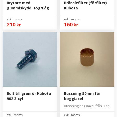
Brytare med
Bränslefilter (förfilter)
gummiskydd Hög/Låg
Kubota
210
160
kr
kr
Bult till grenrör Kubota
Bussning 50mm för
902 3-cyl
boggiaxel
Bussning boggiaxel från Bison 6000