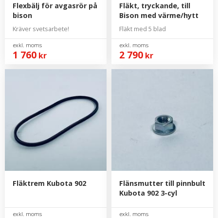
Flexbälj för avgasrör på
Fläkt, tryckande, till
bison
Bison med värme/hytt
Kräver svetsarbete!
Fläkt med 5 blad
1 760
2 790
kr
kr
Fläktrem Kubota 902
Flänsmutter till pinnbult
Kubota 902 3-cyl