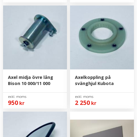
Axel midja övre lång
Axelkoppling på
Bison 10 000/11 000
svänghjul Kubota
950
2 250
kr
kr