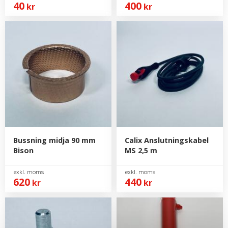
40
400
kr
kr
Bussning midja 90 mm
Calix Anslutningskabel
Bison
MS 2,5 m
620
440
kr
kr