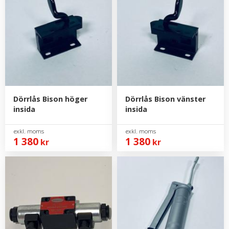
Dörrlås Bison höger
Dörrlås Bison vänster
insida
insida
1 380
1 380
kr
kr