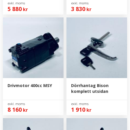
5 880
3 830
kr
kr
Drivmotor 400cc MSY
Dörrhantag Bison
komplett utsidan
8 160
1 910
kr
kr