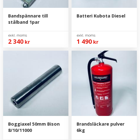
Bandspännare till
Batteri Kubota Diesel
stålband 1par
2 340
1 490
kr
kr
Boggiaxel 50mm Bison
Brandsläckare pulver
8/10/11000
6kg