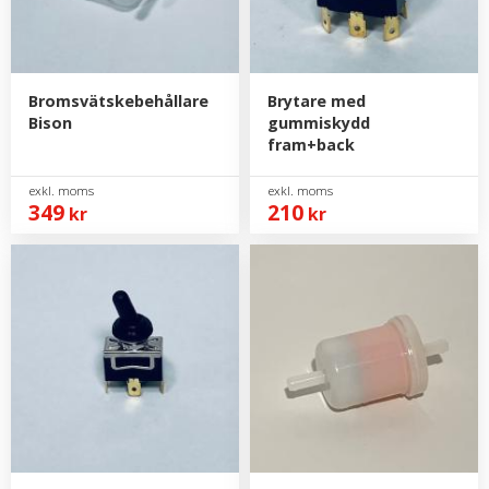
Bromsvätskebehållare
Brytare med
Bison
gummiskydd
fram+back
349
210
kr
kr