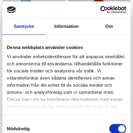
Samtycke
Information
Om
Denna webbplats använder cookies
Chockventil till
Cylinder midja Bison och
Vi använder enhetsidentifierare för att anpassa innehållet
vinsch/bärgning
ramstyrning T1750
och annonserna till användarna, tillhandahålla funktioner
Cylinder midja Bison, P25 och ram
för sociala medier och analysera vår trafik. Vi
vidarebefordrar även sådana identifierare och annan
1 280
3 340
kr
kr
information från din enhet till de sociala medier och
annons- och analysföretag som vi samarbetar med.
Dessa kan i sin tur kombinera informationen med annan
information som du har tillhandahållit eller som de har
samlat in när du har använt deras tjänster.
Samtyckesval
Nödvändig