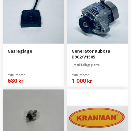
Gasreglage
Generator Kubota
D902/V1505
Ett tillfälligt parti!
680
1 000
kr
kr