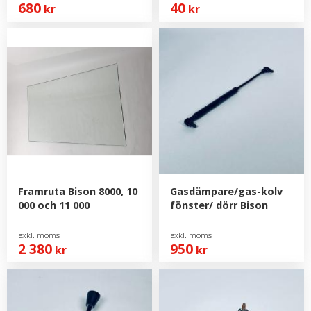
680
40
kr
kr
Framruta Bison 8000, 10
Gasdämpare/gas-kolv
000 och 11 000
fönster/ dörr Bison
2 380
950
kr
kr