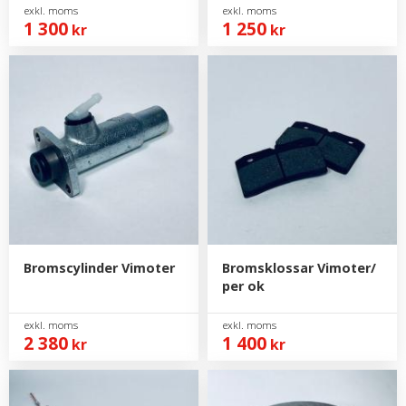
1 300
1 250
kr
kr
Bromscylinder Vimoter
Bromsklossar Vimoter/
per ok
2 380
1 400
kr
kr