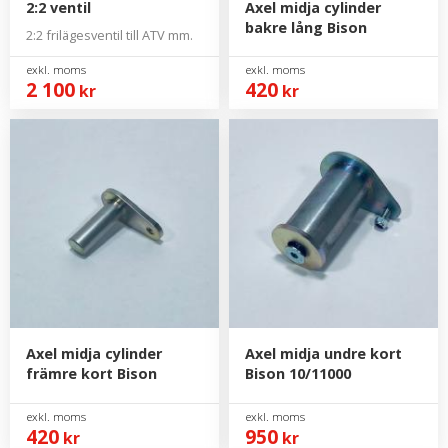
2:2 ventil
Axel midja cylinder
bakre lång Bison
2:2 frilägesventil till ATV mm.
2 100
420
kr
kr
Axel midja cylinder
Axel midja undre kort
främre kort Bison
Bison 10/11000
420
950
kr
kr